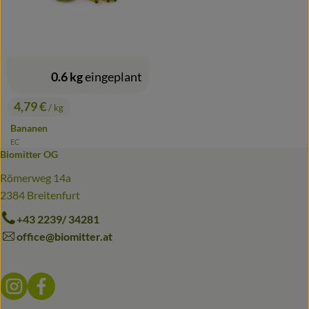
0.6 kg
eingeplant
4,79 €
/ kg
, Preis:
Bananen
EC
, Herkunft:
Biomitter OG
Römerweg 14a
2384 Breitenfurt
+43 2239/ 34281
office@biomitter.at
Externer Link zu https://www.instagram.com/biomitter_bio
Externer Link zu https://www.facebook.com/biomitter