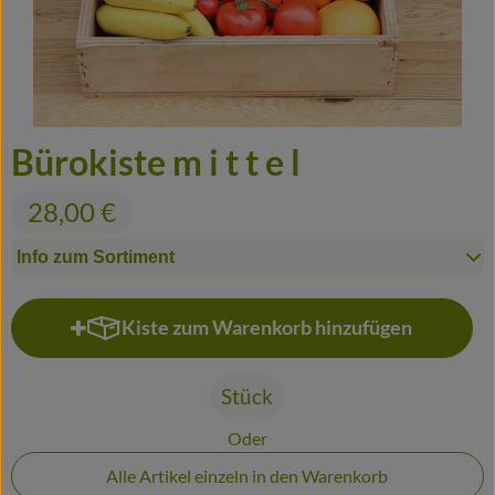
Frisches
Haltbares
Fertiggerichte
Bürokiste m i t t e l
Durstlöscher
28,00 €
Putz- und Waschmittel
Info zum Sortiment
Gutscheine
Kiste zum Warenkorb hinzufügen
Kiste zum Warenkorb hinzufügen
Biomitter
So geht's
Stück
Oder
Liefergebiete
Alle Artikel einzeln in den Warenkorb
Service