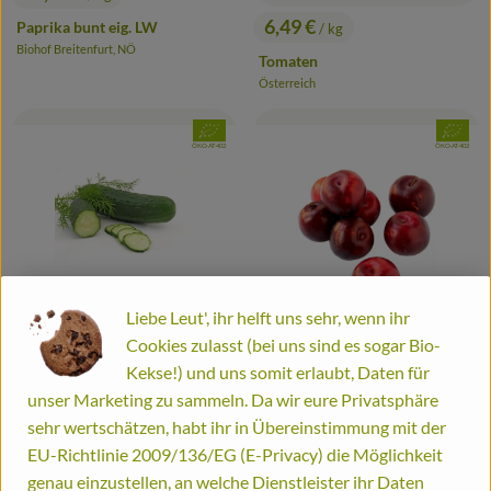
, Preis:
6,49 €
Paprika bunt eig. LW
/ kg
, Preis:
Biohof Breitenfurt, NÖ
, Herkunft:
Tomaten
Österreich
, Herkunft:
, Verband:
, Verband
, Kontrollstelle:
, Kontrollstelle:
ÖKO-AT-402
ÖKO-AT-402
Liebe Leut', ihr helft uns sehr, wenn ihr
0.4 kg
eingeplant
Cookies zulasst (bei uns sind es sogar Bio-
Kekse!) und uns somit erlaubt, Daten für
0.5 kg
eingeplant
5,89 €
/ kg
unser Marketing zu sammeln. Da wir eure Privatsphäre
, Preis:
Landgurken
sehr wertschätzen, habt ihr in Übereinstimmung mit der
5,99 €
/ kg
, Preis:
Österreich
, Herkunft:
EU-Richtlinie 2009/136/EG (E-Privacy) die Möglichkeit
Pflaumen rot
genau einzustellen, an welche Dienstleister ihr Daten
IT