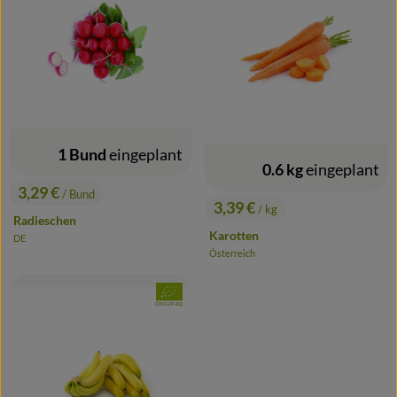
1 Bund
eingeplant
0.6 kg
eingeplant
3,29 €
/ Bund
, Preis:
3,39 €
/ kg
, Preis:
Radieschen
Karotten
DE
, Herkunft:
Österreich
, Herkunft:
, Verband:
, Kontrollstelle:
ÖKO-AT-402