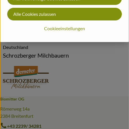
Alle Cookies zulassen
Herkunft
Cookieeinstellungen
Hersteller: SBG
Deutschland
Schrozberger Milchbauern
Biomitter OG
Römerweg 14a
2384 Breitenfurt
+43 2239/ 34281