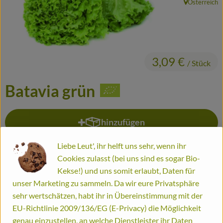
Österreich
, Herkunft:
Frisches
Haltbares
Fertiggerichte
3,09 €
/ Stück
Durstlöscher
Batavia grün
Putz- und Waschmittel
Gutscheine
hinzufügen
Produkt zum Warenkorb hinzuf
#1510
3,09 €
/ Stück
4.9% MwSt
Handelsklasse II
Liebe Leut', ihr helft uns sehr, wenn ihr
Biomitter
Cookies zulasst (bei uns sind es sogar Bio-
Info
Herkunft
Kekse!) und uns somit erlaubt, Daten für
So geht's
unser Marketing zu sammeln. Da wir eure Privatsphäre
Info
sehr wertschätzen, habt ihr in Übereinstimmung mit der
Liefergebiete
EU-Richtlinie 2009/136/EG (E-Privacy) die Möglichkeit
genau einzustellen, an welche Dienstleister ihr Daten
Service