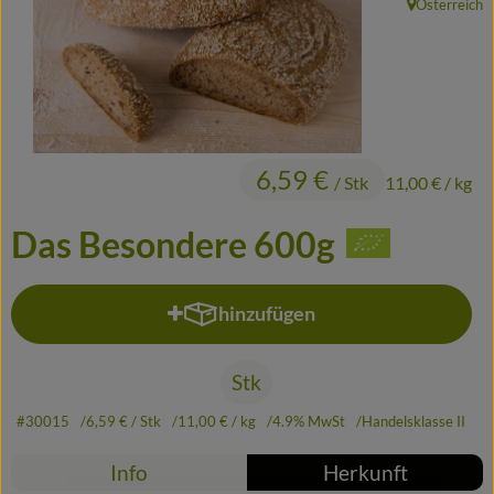
Österreich
, Herkunft:
Frisches
Haltbares
Fertiggerichte
Durstlöscher
6,59 €
/ Stk
11,00 €
/ kg
Putz- und Waschmittel
Das Besondere 600g
Gutscheine
hinzufügen
Produkt zum Warenkorb hinzufü
Biomitter
Stk
So geht's
#30015
6,59 €
/ Stk
11,00 €
/ kg
4.9% MwSt
Handelsklasse II
Liefergebiete
Info
Herkunft
Service