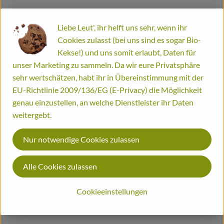
Info
Bestellinformationen
Liebe Leut', ihr helft uns sehr, wenn ihr
Cookies zulasst (bei uns sind es sogar Bio-
Biohof
Weitere Informationen
Kekse!) und uns somit erlaubt, Daten für
"Das Besondere" wird aus Roggen-, Dinkel-und Gerstenmehl
unser Marketing zu sammeln. Da wir eure Privatsphäre
gebacken -Einkorn, Flohsamenschalen, Leinsamen und eines
sehr wertschätzen, habt ihr in Übereinstimmung mit der
der mineralstoffreichsten Getreide der Erde -die Braunhirse -
EU-Richtlinie 2009/136/EG (E-Privacy) die Möglichkeit
runden "das Besondere" Brot zu einem harmonischen
genau einzustellen, an welche Dienstleister ihr Daten
Geschmackserlebnis ab.
weitergebt.
Zutaten:Roggensauerteig*(Trinkwasser, Roggenmehl*),
Trinkwasser, 21% Dinkelvollkornmehl*, 8% Gerstenschrot*,
Nur notwendige Cookies zulassen
Roggenvollkornmehl*, 3% Einkornvollkornmehl*, Leinsamen*,
Flohsamenschalen*, Steinsalz, 1% Braunhirse gemahlen*,
Alle Cookies zulassen
Brotgewürz* (Kümmel*, Koriander*, Fenchel*), Schabzigerklee*
Cookieeinstellungen
Produktinformationen