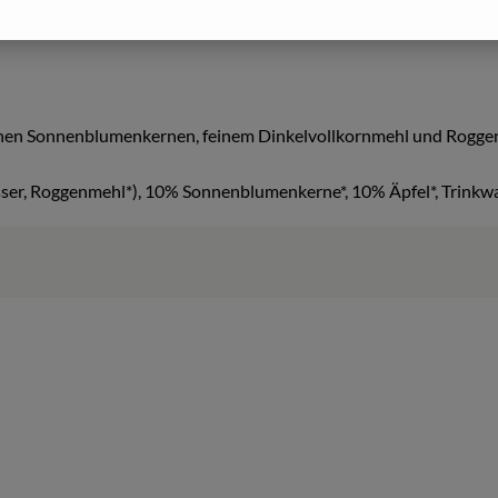
en Sonnenblumenkernen, feinem Dinkelvollkornmehl und Roggensau
er, Roggenmehl*), 10% Sonnenblumenkerne*, 10% Äpfel*, Trinkwass