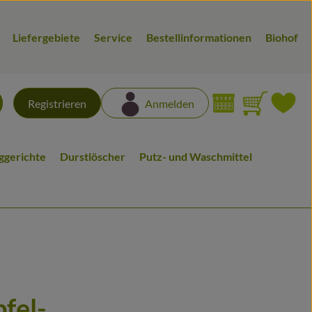
Liefergebiete
Service
Bestellinformationen
Biohof
Warenk
L
Registrieren
Anmelden
chen
iggerichte
Durstlöscher
Putz- und Waschmittel
fel-
n