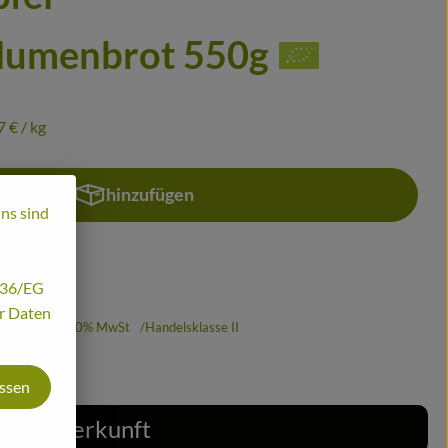
lumenbrot 550g
7 €
/ kg
hinzufügen
Produkt zum Warenkorb hinzufügen
uns sind
/136/EG
hr Daten
,37 €
/ kg
10% MwSt
Handelsklasse II
assen
Herkunft