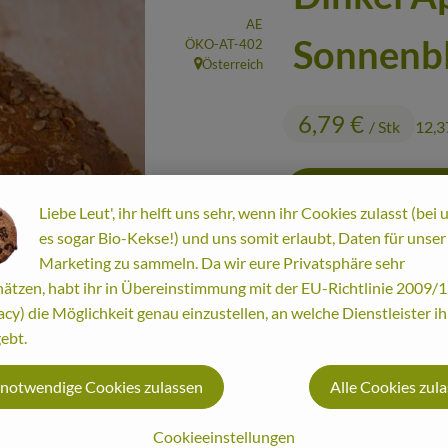
, Verband:
AE
Sonnenb
, Kontrollstelle:
ÖKO-AT-402
Österreich
, Herkunft:
6,79 €
/ Stk
12,3
Liebe Leut', ihr helft uns sehr, wenn ihr Cookies zulasst (bei 
es sogar Bio-Kekse!) und uns somit erlaubt, Daten für unser
Stk
Marketing zu sammeln. Da wir eure Privatsphäre sehr
ätzen, habt ihr in Übereinstimmung mit der EU-Richtlinie 2009
acy) die Möglichkeit genau einzustellen, an welche Dienstleister i
#30016
6,79 €
/ Stk
12
ebt.
 notwendige Cookies zulassen
Alle Cookies zul
Cookieeinstellungen