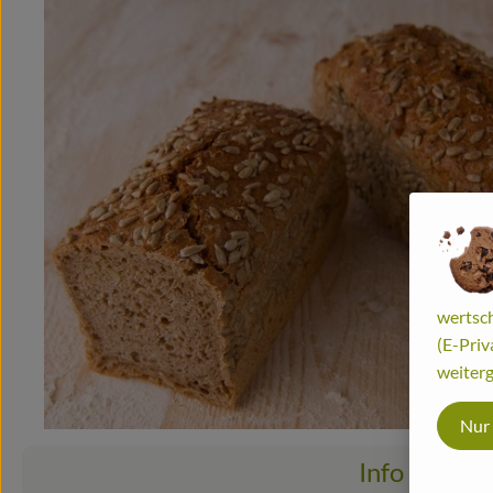
wertsch
(E-Priv
weiterg
Nur
Info