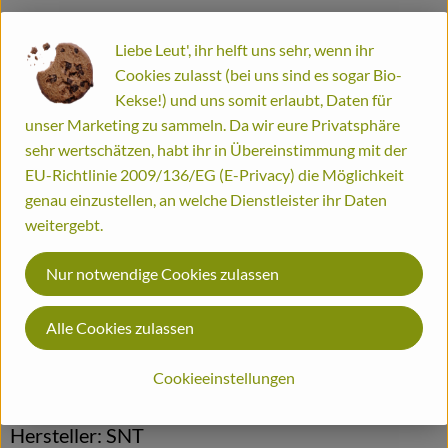
Info
Bestellinformationen
Liebe Leut', ihr helft uns sehr, wenn ihr
Cookies zulasst (bei uns sind es sogar Bio-
Biohof
Reinigt streifenfrei alles aus Glas. Fenster, Spiegel,
Kekse!) und uns somit erlaubt, Daten für
Autoscheiben. Entfaltet auch bei stark verschmutzten, fettigen
unser Marketing zu sammeln. Da wir eure Privatsphäre
Oberflächen sehr gute Reinigungskraft.
sehr wertschätzen, habt ihr in Übereinstimmung mit der
EU-Richtlinie 2009/136/EG (E-Privacy) die Möglichkeit
genau einzustellen, an welche Dienstleister ihr Daten
Produktinformationen
weitergebt.
Nur notwendige Cookies zulassen
Produktdatenblatt
Alle Cookies zulassen
Herkunft
Cookieeinstellungen
Hersteller: SNT