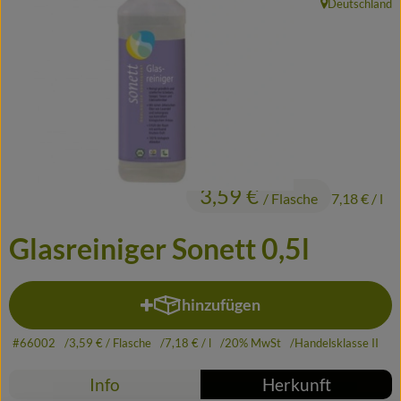
Deutschland
, Herkunft:
Frisches
Haltbares
Fertiggerichte
Durstlöscher
Putz- und Waschmittel
3,59 €
/ Flasche
7,18 €
/ l
Gutscheine
Glasreiniger Sonett 0,5l
Biomitter
hinzufügen
Produkt zum Warenkorb hinzuf
So geht's
#66002
3,59 €
/ Flasche
7,18 €
/ l
20% MwSt
Handelsklasse II
Liefergebiete
Info
Herkunft
Service