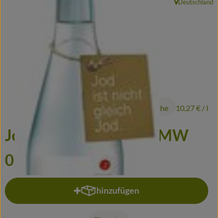
Deutschland
, Herkunft:
Frisches
Haltbares
Fertiggerichte
Durstlöscher
Putz- und Waschmittel
3,39 €
/ Flasche
10,27 €
/ l
Gutscheine
JodNatur Tafelwasser.MW
Biomitter
0,33l
So geht's
hinzufügen
Liefergebiete
Produkt zum Warenkorb hinzufü
Service