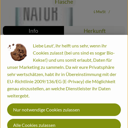
Flasche
Bestellinformationen
#12214
3,39 €
/ Flasche
10,27 €
/ l
20% MwSt
Handelsklasse II
Mehrweg
Biohof
Info
Herkunft
Info
Liebe Leut', ihr helft uns sehr, wenn ihr
Cookies zulasst (bei uns sind es sogar Bio-
Kekse!) und uns somit erlaubt, Daten für
unser Marketing zu sammeln. Da wir eure Privatsphäre
Produktinformationen
sehr wertschätzen, habt ihr in Übereinstimmung mit der
EU-Richtlinie 2009/136/EG (E-Privacy) die Möglichkeit
genau einzustellen, an welche Dienstleister ihr Daten
weitergebt.
Herkunft
Nur notwendige Cookies zulassen
Hersteller: LHQ
Alle Cookies zulassen