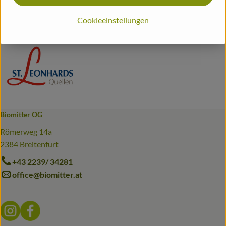
Deutschland
St. Leonhards Quellen
Cookieeinstellungen
Biomitter OG
Römerweg 14a
2384 Breitenfurt
+43 2239/ 34281
office@biomitter.at
Externer Link zu https://www.instagram.com/biomitter_bio
Externer Link zu https://www.facebook.com/biomitter