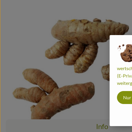
wertsch
(E-Priv
weiterg
Nur
Info