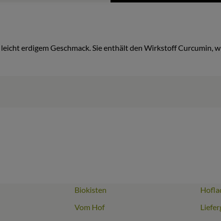
 leicht erdigem Geschmack. Sie enthält den Wirkstoff Curcumin,
Biokisten
Hofla
Link zu https://www.instagram.com/biomitter_biohof/
erner Link zu https://www.facebook.com/biomitter.biohof/
Vom Hof
Liefer