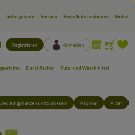
Liefergebiete
Service
Bestellinformationen
Biohof
Warenk
L
Registrieren
Anmelden
chen
iggerichte
Durstlöscher
Putz- und Waschmittel
uter, Jungpflanzen und Sprossen
Paprika
Pilze
a
en