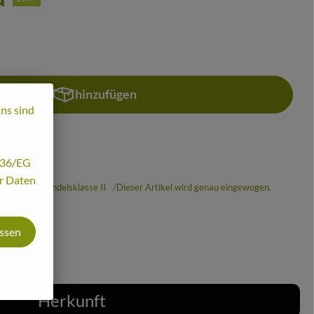
hinzufügen
Produkt zum Warenkorb hinzufügen
uns sind
/136/EG
hr Daten
% MwSt
Handelsklasse II
Dieser Artikel wird genau eingewogen.
assen
Herkunft