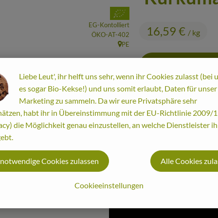
, Verband:
EG-Kontolliert
16,59 €
/ kg
, Kontrollstelle:
ÖKO-AT-402
PE
, Herkunft:
Liebe Leut', ihr helft uns sehr, wenn ihr Cookies zulasst (bei 
es sogar Bio-Kekse!) und uns somit erlaubt, Daten für unser
kg
Marketing zu sammeln. Da wir eure Privatsphäre sehr
ätzen, habt ihr in Übereinstimmung mit der EU-Richtlinie 2009
acy) die Möglichkeit genau einzustellen, an welche Dienstleister i
#8601
16,59 €
/ kg
10
ebt.
 notwendige Cookies zulassen
Alle Cookies zul
Cookieeinstellungen