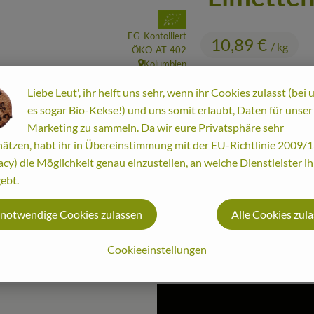
, Verband:
EG-Kontolliert
10,89 €
/ kg
, Kontrollstelle:
ÖKO-AT-402
Kolumbien
, Herkunft:
Liebe Leut', ihr helft uns sehr, wenn ihr Cookies zulasst (bei 
es sogar Bio-Kekse!) und uns somit erlaubt, Daten für unser
Marketing zu sammeln. Da wir eure Privatsphäre sehr
#8009
10,89 €
/ kg
10
ätzen, habt ihr in Übereinstimmung mit der EU-Richtlinie 2009
acy) die Möglichkeit genau einzustellen, an welche Dienstleister i
ebt.
 notwendige Cookies zulassen
Alle Cookies zul
Cookieeinstellungen