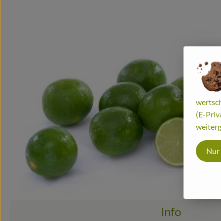
wertsch
(E-Priv
weiterg
Nur
Info