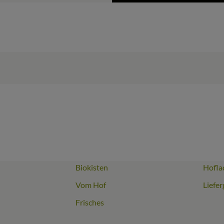
Biokisten
Hofla
Link zu https://www.instagram.com/biomitter_biohof/
erner Link zu https://www.facebook.com/biomitter.biohof/
Vom Hof
Liefer
Frisches