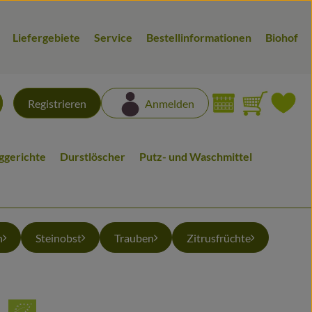
Liefergebiete
Service
Bestellinformationen
Biohof
Warenk
L
Registrieren
Anmelden
chen
iggerichte
Durstlöscher
Putz- und Waschmittel
n
Steinobst
Trauben
Zitrusfrüchte
n
en