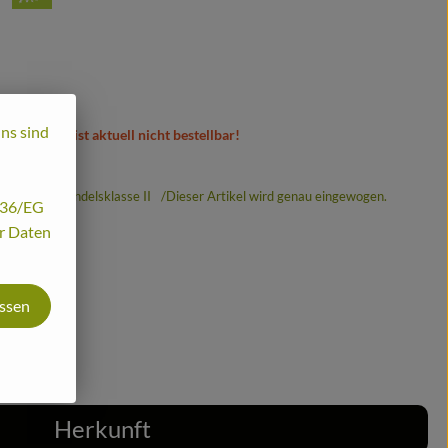
uns sind
Artikel ist aktuell nicht bestellbar!
% MwSt
Handelsklasse II
Dieser Artikel wird genau eingewogen.
/136/EG
hr Daten
assen
Herkunft