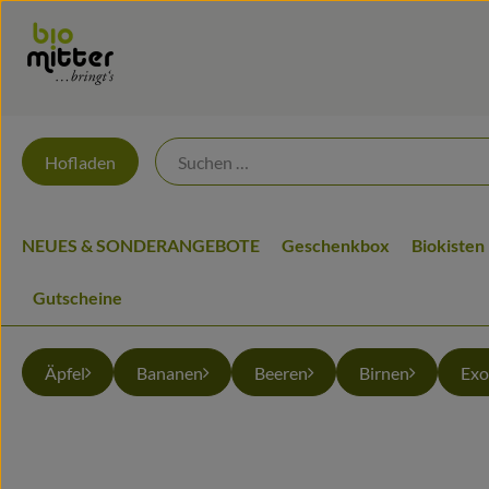
Hofladen
NEUES & SONDERANGEBOTE
Geschenkbox
Biokisten
Gutscheine
Äpfel
Bananen
Beeren
Birnen
Exo