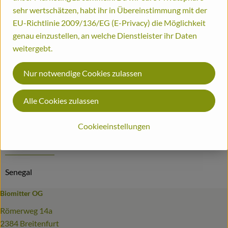
sehr wertschätzen, habt ihr in Übereinstimmung mit der
Info
Herkunft
Bestellinformationen
EU-Richtlinie 2009/136/EG (E-Privacy) die Möglichkeit
genau einzustellen, an welche Dienstleister ihr Daten
Biohof
Info
weitergebt.
Nur notwendige Cookies zulassen
Produktinformationen
Alle Cookies zulassen
Cookieeinstellungen
Herkunft
Senegal
Biomitter OG
Römerweg 14a
2384 Breitenfurt