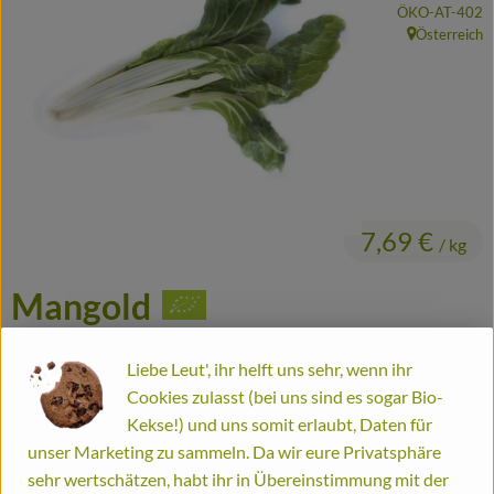
, Kontrollstelle:
ÖKO-AT-402
Frisches
Österreich
, Herkunft:
Haltbares
Fertiggerichte
Durstlöscher
Putz- und Waschmittel
7,69 €
/ kg
Gutscheine
Mangold
Biomitter
Artikel ist aktuell nicht bestellbar!
Liebe Leut', ihr helft uns sehr, wenn ihr
#1621
7,69 €
/ kg
4.9% MwSt
Handelsklasse II
So geht's
Cookies zulasst (bei uns sind es sogar Bio-
Dieser Artikel wird genau eingewogen.
Kekse!) und uns somit erlaubt, Daten für
Liefergebiete
unser Marketing zu sammeln. Da wir eure Privatsphäre
Info
Herkunft
sehr wertschätzen, habt ihr in Übereinstimmung mit der
Service