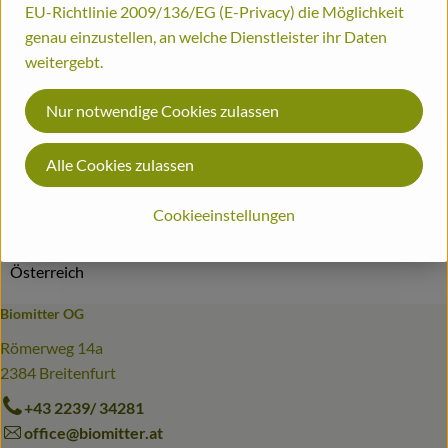
EU-Richtlinie 2009/136/EG (E-Privacy) die Möglichkeit
Info
genau einzustellen, an welche Dienstleister ihr Daten
Bestellinformationen
weitergebt.
Biohof
Nur notwendige Cookies zulassen
Produktinformationen
Alle Cookies zulassen
Herkunft
Cookieeinstellungen
Österreich
Biomitter OG
Römerweg 14a
2384 Breitenfurt
+43 2239/ 34281
office@biomitter.at