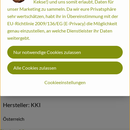
Kekse!) und uns somit erlaubt, Daten für
Dieser Artikel wird genau eingewogen.
unser Marketing zu sammeln. Da wir eure Privatsphäre
Bestellinformationen
Info
Herkunft
sehr wertschätzen, habt ihr in Übereinstimmung mit der
EU-Richtlinie 2009/136/EG (E-Privacy) die Möglichkeit
Biohof
genau einzustellen, an welche Dienstleister ihr Daten
Info
weitergebt.
Nur notwendige Cookies zulassen
Produktinformationen
Alle Cookies zulassen
Cookieeinstellungen
Herkunft
Hersteller: KKI
Österreich