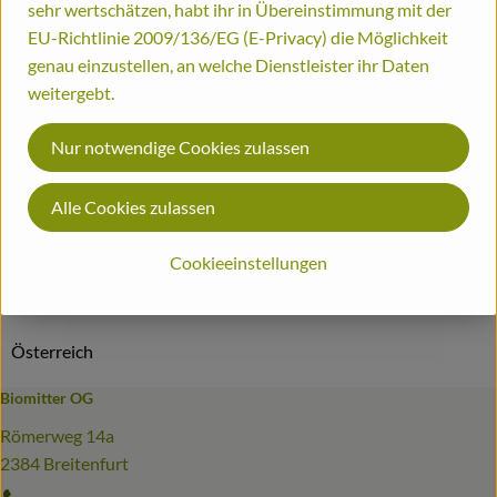
sehr wertschätzen, habt ihr in Übereinstimmung mit der
Info
Herkunft
EU-Richtlinie 2009/136/EG (E-Privacy) die Möglichkeit
Bestellinformationen
genau einzustellen, an welche Dienstleister ihr Daten
Info
Biohof
weitergebt.
Nur notwendige Cookies zulassen
Produktinformationen
Alle Cookies zulassen
Cookieeinstellungen
Herkunft
Österreich
Biomitter OG
Römerweg 14a
2384 Breitenfurt