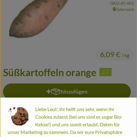
, Kontrollstelle:
ÖKO-AT-402
Frisches
Österreich
, Herkunft:
Haltbares
Fertiggerichte
Durstlöscher
6,09 €
/ kg
Putz- und Waschmittel
Süßkartoffeln orange
Gutscheine
hinzufügen
Produkt zum Warenkorb hinzufü
Biomitter
So geht's
Liebe Leut', ihr helft uns sehr, wenn ihr
kg
Cookies zulasst (bei uns sind es sogar Bio-
#1350
6,09 €
/ kg
10% MwSt
Handelsklasse II
Liefergebiete
Kekse!) und uns somit erlaubt, Daten für
Dieser Artikel wird genau eingewogen.
unser Marketing zu sammeln. Da wir eure Privatsphäre
Service