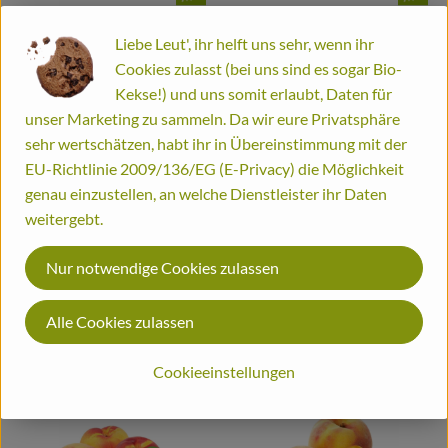
, Kontrollstelle:
, Kontrollstelle:
ÖKO-AT-402
ÖKO-AT-402
Liebe Leut', ihr helft uns sehr, wenn ihr
Cookies zulasst (bei uns sind es sogar Bio-
Kekse!) und uns somit erlaubt, Daten für
unser Marketing zu sammeln. Da wir eure Privatsphäre
sehr wertschätzen, habt ihr in Übereinstimmung mit der
EU-Richtlinie 2009/136/EG (E-Privacy) die Möglichkeit
genau einzustellen, an welche Dienstleister ihr Daten
weitergebt.
0.8 kg
eingeplant
0.6 kg
eingeplant
Nur notwendige Cookies zulassen
4,79 €
5,99 €
/ kg
/ kg
, Preis:
, Preis:
Bananen
Pflaumen rot
Alle Cookies zulassen
EC
IT
, Herkunft:
, Herkunft:
, Verband:
, Verband
Cookieeinstellungen
, Kontrollstelle:
, Kontrollstelle:
ÖKO-AT-402
ÖKO-AT-402