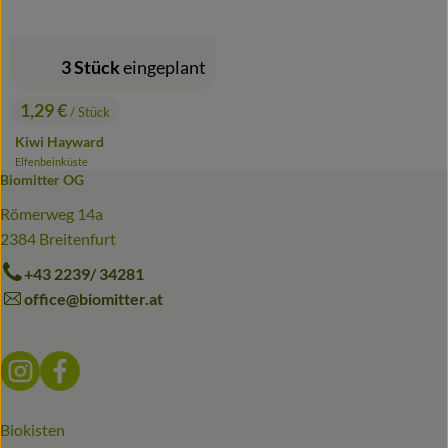
3 Stück
eingeplant
1,29 €
/ Stück
, Preis:
Kiwi Hayward
Elfenbeinküste
, Herkunft:
Biomitter OG
Römerweg 14a
2384 Breitenfurt
+43 2239/ 34281
office@biomitter.at
Externer Link zu https://www.instagram.com/biomitter_bio
Externer Link zu https://www.facebook.com/biomitter
Biokisten