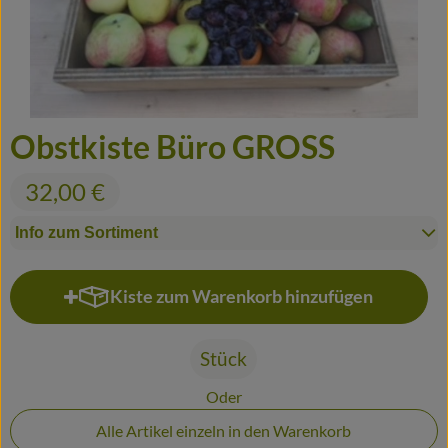
Frisches
Haltbares
Fertiggerichte
Obstkiste Büro GROSS
Durstlöscher
32,00 €
Putz- und Waschmittel
Info zum Sortiment
Gutscheine
Kiste zum Warenkorb hinzufügen
Kiste zum Warenkorb hinzufügen
Biomitter
So geht's
Stück
Oder
Liefergebiete
Alle Artikel einzeln in den Warenkorb
Service