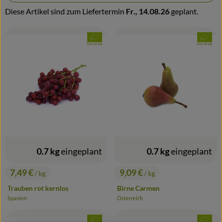
Diese Artikel sind zum Liefertermin
Fr., 14.08.26
geplant.
Bestellinformationen
, Verband:
, Verband
Biohof
, Kontrollstelle:
, Kontrollstelle:
ÖKO-AT-402
ÖKO-AT-402
0.7 kg
eingeplant
0.7 kg
eingeplant
7,49 €
9,09 €
/ kg
/ kg
, Preis:
, Preis:
Trauben rot kernlos
Birne Carmen
Spanien
Österreich
, Herkunft:
, Herkunft:
, Verband:
, Verband