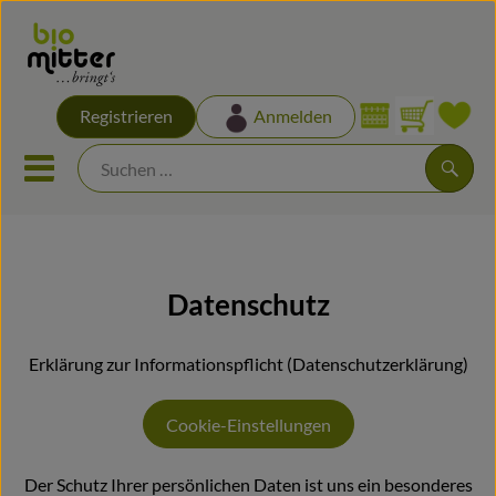
Warenk
Registrieren
Anmelden
Link
Mobiles Menu öffnen oder sch
Suche
Hofladen
Datenschutz
NEUES & SONDERANGEBOTE
Erklärung zur Informationspflicht (Datenschutzerklärung)
Geschenkbox
Biokisten
Cookie-Einstellungen
EIGENE LANDWIRTSCHAFT
Der Schutz Ihrer persönlichen Daten ist uns ein besonderes