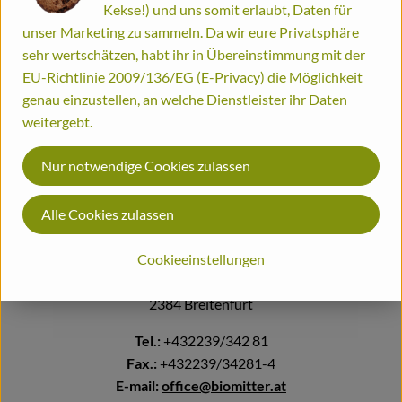
Kekse!) und uns somit erlaubt, Daten für
unser Marketing zu sammeln. Da wir eure Privatsphäre
Ihre Rechte
Bestellinformationen
sehr wertschätzen, habt ihr in Übereinstimmung mit der
Biohof
EU-Richtlinie 2009/136/EG (E-Privacy) die Möglichkeit
Meta-Pixel
genau einzustellen, an welche Dienstleister ihr Daten
weitergebt.
Stand: 01/2019
Nur notwendige Cookies zulassen
Alle Cookies zulassen
Sie erreichen uns unter folgenden Kontaktdaten:
Cookieeinstellungen
Biomitter OG
Römerweg 14a
2384 Breitenfurt
Tel.:
+432239/342 81
Fax.:
+432239/34281-4
E-mail:
office@biomitter.at