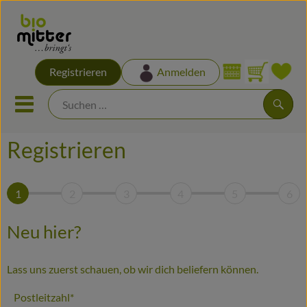
Warenk
Registrieren
Anmelden
Link
Mobiles Menu öffnen oder sch
Suche
Registrieren
Hofladen
1
2
3
4
5
6
NEUES & SONDERANGEBOTE
Geschenkbox
Neu hier?
Biokisten
Lass uns zuerst schauen, ob wir dich beliefern können.
EIGENE LANDWIRTSCHAFT
Postleitzahl*