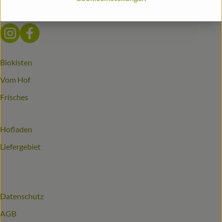
Bestellinformationen
Externer Link zu https://www.instagram.com/biomitter_bio
Externer Link zu https://www.facebook.com/biomitter
Biohof
Biokisten
Vom Hof
Frisches
Hofladen
Liefergebiet
Datenschutz
AGB