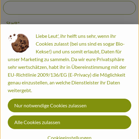
Frisches
Haltbares
Stadt*
Fertiggerichte
Liebe Leut', ihr helft uns sehr, wenn ihr
Cookies zulasst (bei uns sind es sogar Bio-
Durstlöscher
Straße und Hausnummer*
Kekse!) und uns somit erlaubt, Daten für
unser Marketing zu sammeln. Da wir eure Privatsphäre
Putz- und Waschmittel
sehr wertschätzen, habt ihr in Übereinstimmung mit der
Gutscheine
EU-Richtlinie 2009/136/EG (E-Privacy) die Möglichkeit
genau einzustellen, an welche Dienstleister ihr Daten
Weiter
weitergebt.
Biomitter
Biomitter OG
Nur notwendige Cookies zulassen
So geht's
Römerweg 14a
2384 Breitenfurt
Alle Cookies zulassen
Liefergebiete
+43 2239/ 34281
office@biomitter.at
Service
Cookieeinstellungen