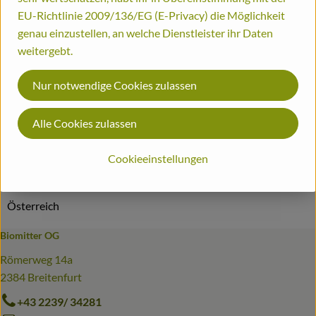
Info
EU-Richtlinie 2009/136/EG (E-Privacy) die Möglichkeit
Bestellinformationen
genau einzustellen, an welche Dienstleister ihr Daten
weitergebt.
Vorbestellung von mind. 7 Tagen
Biohof
Nur notwendige Cookies zulassen
Produktinformationen
Alle Cookies zulassen
Cookieeinstellungen
Herkunft
Österreich
Biomitter OG
Römerweg 14a
2384 Breitenfurt
+43 2239/ 34281