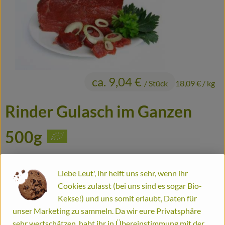
Frisches
Haltbares
Fertiggerichte
Durstlöscher
ca. 9,04 €
/ Stück
18,09 €
/ kg
Putz- und Waschmittel
Rinder Gulasch im Ganzen
Gutscheine
500g
Biomitter
Artikel ist aktuell nicht bestellbar!
Liebe Leut', ihr helft uns sehr, wenn ihr
#28014
ca. 9,04 €
/ Stück
18,09 €
/ kg
10% MwSt
So geht's
Handelsklasse II
Richtpreis,
Dieser Artikel wird genau eingewogen.
Cookies zulasst (bei uns sind es sogar Bio-
Kekse!) und uns somit erlaubt, Daten für
Liefergebiete
Info
Herkunft
unser Marketing zu sammeln. Da wir eure Privatsphäre
Service
sehr wertschätzen, habt ihr in Übereinstimmung mit der