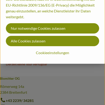
EU-Richtlinie 2009/136/EG (E-Privacy) die Möglichkeit
Bestellinformationen
genau einzustellen, an welche Dienstleister ihr Daten
weitergebt.
Biohof
Produkt zum Warenkorb hinzufügen
Nur notwendige Cookies zulassen
ca. 65,68 €
/ Pkg
, Preis:
Alle Cookies zulassen
Rinder Tafelspitz ca. 1,8 kg
, Referenzpreis:
Österreich
36,49 €
/ kg
, Herkunft:
Cookieeinstellungen
Bestellung für diese Tour
leider nicht mehr möglich!
Derzeit keine Tour verfügbar
Biomitter OG
Römerweg 14a
2384 Breitenfurt
+43 2239/ 34281