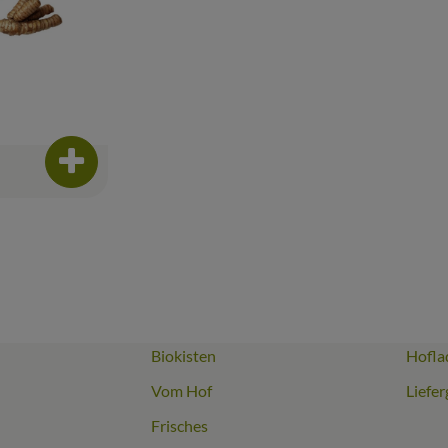
Produkt zum Warenkorb hinzufügen
Biokisten
Hofla
Link zu https://www.instagram.com/biomitter_biohof/
erner Link zu https://www.facebook.com/biomitter.biohof/
Vom Hof
Liefer
Frisches