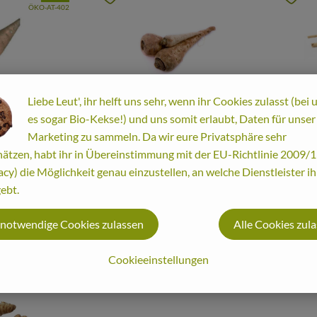
, Kontrollstelle:
ÖKO-AT-402
Liebe Leut', ihr helft uns sehr, wenn ihr Cookies zulasst (bei 
es sogar Bio-Kekse!) und uns somit erlaubt, Daten für unser
Produkt zum War
Marketing zu sammeln. Da wir eure Privatsphäre sehr
Produkt zum Warenkorb hinzufügen
ätzen, habt ihr in Übereinstimmung mit der EU-Richtlinie 2009
9,09 €
/ kg
22,09
, Preis:
acy) die Möglichkeit genau einzustellen, an welche Dienstleister i
, Preis
Pastinaken
ebt.
Krenw
orange
Österreich
Österreich
, Herkunft:
, Herkunft:
 notwendige Cookies zulassen
Alle Cookies zul
Cookieeinstellungen
, Verband:
Favouriten hinzufügen
, Kontrollstelle:
ÖKO-AT-402