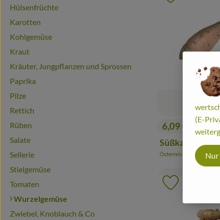
Hülsenfrüchte
Karotten
Kohlgemüse
Kraut
Kräuter, Jungpflanzen und Sprossen
Paprika
Pilze
wertsch
Rettich
(E-Priv
6,09 €
Rüben
/ kg
weiterg
, Preis:
Salate
Süßkartoffeln 
Sellerie
Nur
Österreich
, Herkunft:
Stielgemüse
Tomaten
Produkt zu 
Wurzelgemüse
Zwiebel, Knoblauch & Co