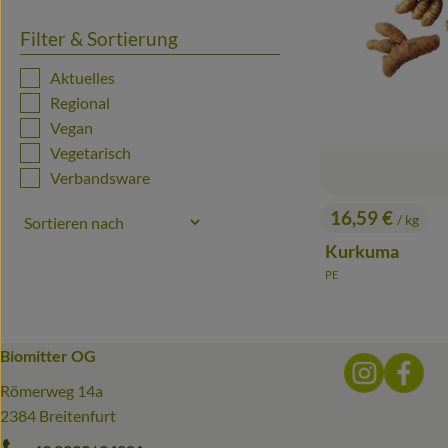
Filter & Sortierung
Aktuelles
Regional
Vegan
Vegetarisch
Verbandsware
16,59 €
/ kg
, Preis:
Kurkuma
PE
, Herkunft:
Biomitter OG
Externer 
Ext
Römerweg 14a
2384 Breitenfurt