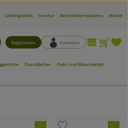
Liefergebiete
Service
Bestellinformationen
Biohof
Warenk
L
Registrieren
Anmelden
chen
iggerichte
Durstlöscher
Putz- und Waschmittel
, Verband:
, Verband:
odukt zu Favouriten hinzufügen
Produkt zu Favouriten hinzufü